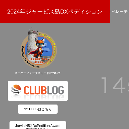
(8/30更新)
2024年ジャービス島DXペディション
NEWS
スポンサー
寄付
オペレーテ
スーパーフォックスモードについて
N5J LOGはこちら
Jarvis N5J DxPedition Award