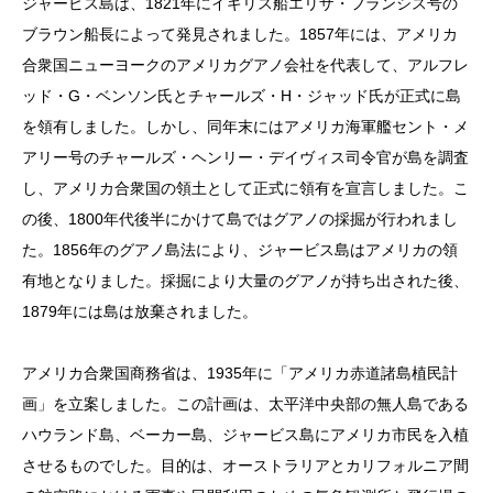
ジャービス島は、1821年にイギリス船エリザ・フランシス号の
ブラウン船長によって発見されました。1857年には、アメリカ
合衆国ニューヨークのアメリカグアノ会社を代表して、アルフレ
ッド・G・ベンソン氏とチャールズ・H・ジャッド氏が正式に島
を領有しました。しかし、同年末にはアメリカ海軍艦セント・メ
アリー号のチャールズ・ヘンリー・デイヴィス司令官が島を調査
し、アメリカ合衆国の領土として正式に領有を宣言しました。こ
の後、1800年代後半にかけて島ではグアノの採掘が行われまし
た。1856年のグアノ島法により、ジャービス島はアメリカの領
有地となりました。採掘により大量のグアノが持ち出された後、
1879年には島は放棄されました。
アメリカ合衆国商務省は、1935年に「アメリカ赤道諸島植民計
画」を立案しました。この計画は、太平洋中央部の無人島である
ハウランド島、ベーカー島、ジャービス島にアメリカ市民を入植
させるものでした。目的は、オーストラリアとカリフォルニア間