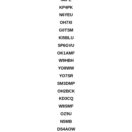
KP4PK
N6YEU
OH7XI
G0TSM
KI5BLU
SP6GVU
OK1AMF
W9HBH
YO8WW
YO7SR
SM3DMP
OH2BCK
KD3CQ
W8SMF
OZ9U
N5MB
DS4AOW