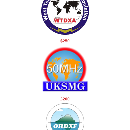
$250
£200