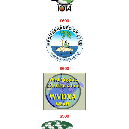
£600
$600
$500