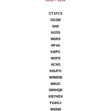
CT1FCX
OG2M
N4II
AG5S
W6RS
NF4A
KØPC
W3FE
AC4G
K6UFO
W9MDB
W6UC
IW0HQE
KB7HDX
FG8OJ
WS5W