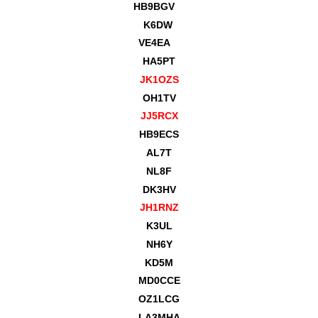
HB9BGV
K6DW
VE4EA
HA5PT
JK1OZS
OH1TV
JJ5RCX
HB9ECS
AL7T
NL8F
DK3HV
JH1RNZ
K3UL
NH6Y
KD5M
MD0CCE
OZ1LCG
LA3MHA