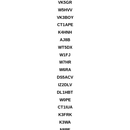
VK5GR
W5HVV
VK3BOY
CT1APE
K4HNH
AJ8B
WT5DX
W1FJ
W7HR
W6RA
DS5ACV
IZ2DLV
DL1HBT
W0PE
CT1IUA
K3FRK
K3WA
N8PE