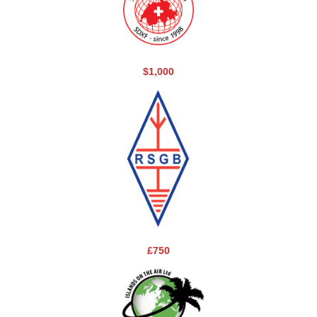
$1,000
£750