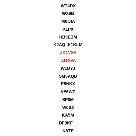
WT4DX
WX6B
M0OIA
K1PX
HB9EBM
K2AQ |
K1KLM
JK1VXE
JJ1XVA
W1DYJ
SM5AQD
F5NKX
VE6WZ
SP6M
W0SZ
KA5M
DF9KF
K8TE