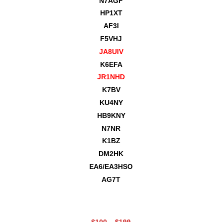
N7AGF
HP1XT
AF3I
F5VHJ
JA8UIV
K6EFA
JR1NHD
K7BV
KU4NY
HB9KNY
N7NR
K1BZ
DM2HK
EA6/EA3HSO
AG7T
$100 – $199