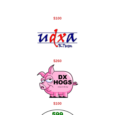
$100
$260
$100