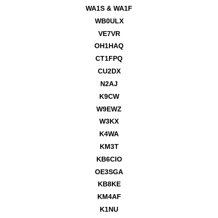
WA1S & WA1F
WB0ULX
VE7VR
OH1HAQ
CT1FPQ
CU2DX
N2AJ
K9CW
W9EWZ
W3KX
K4WA
KM3T
KB6CIO
OE3SGA
KB8KE
KM4AF
K1NU