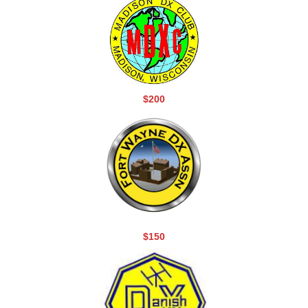
$200
$150