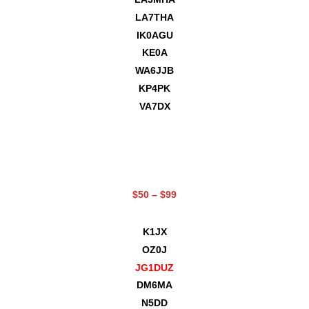
LA7THA
IK0AGU
KE0A
WA6JJB
KP4PK
VA7DX
$50 – $99
K1JX
OZ0J
JG1DUZ
DM6MA
N5DD