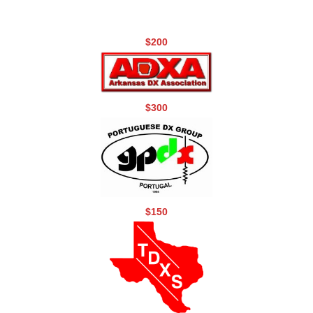
$200
$300
$150