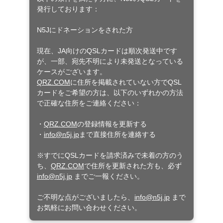
発行しております：
N5Jにドネーションをされた方
現在、JA向けのQSLカードは順次発送中です
が、一部、宛先不明により未発送となっている
ケースがございます。
QRZ.COM
に住所を掲載されていない方でQSL
カードをご希望の方は、以下のいずれかの方法
で正確な住所をご連絡ください：
・
QRZ.COM
の登録情報を更新する
・
info@n5j.jp
まで直接住所を連絡する
※すでにQSLカードを請求済みで未着の方のう
ち、
QRZ.COM
で住所を更新された方も、必ず
info@n5j.jp
までご一報ください。
ご不明な点がございましたら、
info@n5j.jp
まで
お気軽にお問い合わせください。