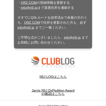
・
QRZ.COM
の登録情報を更新する
・
info@n5j.jp
まで直接住所を連絡する
※すでにQSLカードを請求済みで未着の方のう
ち、
QRZ.COM
で住所を更新された方も、必ず
info@n5j.jp
までご一報ください。
ご不明な点がございましたら、
info@n5j.jp
まで
お気軽にお問い合わせください。
N5J LOGはこちら
Jarvis N5J DxPedition Award
の確認はこちら