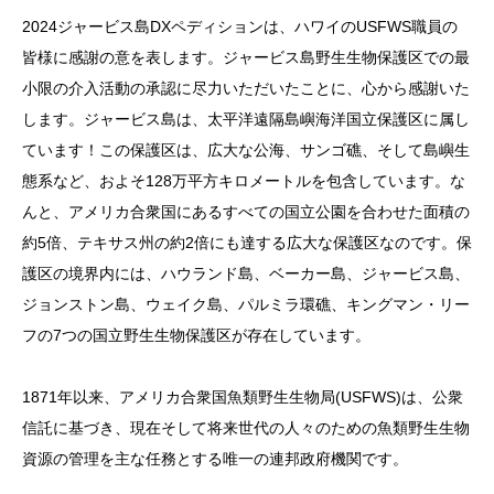
2024ジャービス島DXペディションは、ハワイのUSFWS職員の
皆様に感謝の意を表します。ジャービス島野生生物保護区での最
小限の介入活動の承認に尽力いただいたことに、心から感謝いた
します。ジャービス島は、太平洋遠隔島嶼海洋国立保護区に属し
ています！この保護区は、広大な公海、サンゴ礁、そして島嶼生
態系など、およそ128万平方キロメートルを包含しています。な
んと、アメリカ合衆国にあるすべての国立公園を合わせた面積の
約5倍、テキサス州の約2倍にも達する広大な保護区なのです。保
護区の境界内には、ハウランド島、ベーカー島、ジャービス島、
ジョンストン島、ウェイク島、パルミラ環礁、キングマン・リー
フの7つの国立野生生物保護区が存在しています。
1871年以来、アメリカ合衆国魚類野生生物局(USFWS)は、公衆
信託に基づき、現在そして将来世代の人々のための魚類野生生物
資源の管理を主な任務とする唯一の連邦政府機関です。