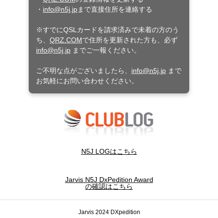
・
info@n5j.jp
まで直接住所を連絡する
※すでにQSLカードを請求済みで未着の方のう
ち、
QRZ.COM
で住所を更新された方も、必ず
info@n5j.jp
までご一報ください。
ご不明な点がございましたら、
info@n5j.jp
まで
お気軽にお問い合わせください。
N5J LOGはこちら
Jarvis N5J DxPedition Award
の確認はこちら
Jarvis 2024 DXpedition