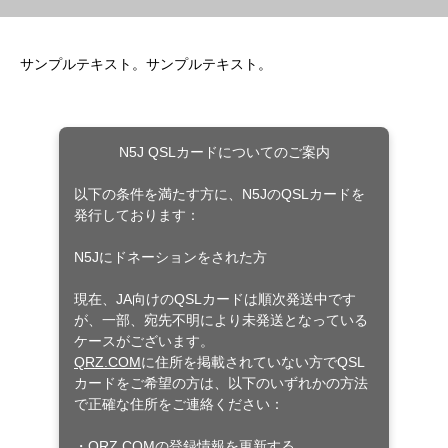
サンプルテキスト。サンプルテキスト。
N5J QSLカードについてのご案内
以下の条件を満たす方に、N5JのQSLカードを
発行しております：
N5Jにドネーションをされた方
現在、JA向けのQSLカードは順次発送中です
が、一部、宛先不明により未発送となっている
ケースがございます。
QRZ.COM
に住所を掲載されていない方でQSL
カードをご希望の方は、以下のいずれかの方法
で正確な住所をご連絡ください：
・
QRZ.COM
の登録情報を更新する