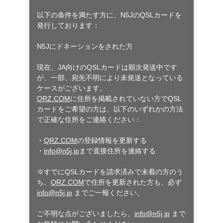
以下の条件を満たす方に、N5JのQSLカードを
発行しております：
N5Jにドネーションをされた方
現在、JA向けのQSLカードは順次発送中です
が、一部、宛先不明により未発送となっている
ケースがございます。
QRZ.COM
に住所を掲載されていない方でQSL
カードをご希望の方は、以下のいずれかの方法
で正確な住所をご連絡ください：
・
QRZ.COM
の登録情報を更新する
・
info@n5j.jp
まで直接住所を連絡する
※すでにQSLカードを請求済みで未着の方のう
ち、
QRZ.COM
で住所を更新された方も、必ず
info@n5j.jp
までご一報ください。
ご不明な点がございましたら、
info@n5j.jp
まで