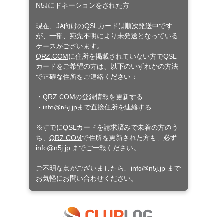
N5Jにドネーションをされた方
現在、JA向けのQSLカードは順次発送中です
が、一部、宛先不明により未発送となっている
ケースがございます。
QRZ.COM
に住所を掲載されていない方でQSL
カードをご希望の方は、以下のいずれかの方法
で正確な住所をご連絡ください：
・
QRZ.COM
の登録情報を更新する
・
info@n5j.jp
まで直接住所を連絡する
※すでにQSLカードを請求済みで未着の方のう
ち、
QRZ.COM
で住所を更新された方も、必ず
info@n5j.jp
までご一報ください。
ご不明な点がございましたら、
info@n5j.jp
まで
お気軽にお問い合わせください。