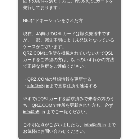
以下の条件を満たす方に、N5JのQSLカードを
発行しております：
N5Jにドネーションをされた方
現在、JA向けのQSLカードは順次発送中です
が、一部、宛先不明により未発送となっている
ケースがございます。
QRZ.COM
に住所を掲載されていない方でQSL
カードをご希望の方は、以下のいずれかの方法
で正確な住所をご連絡ください：
・
QRZ.COM
の登録情報を更新する
・
info@n5j.jp
まで直接住所を連絡する
※すでにQSLカードを請求済みで未着の方のう
ち、
QRZ.COM
で住所を更新された方も、必ず
info@n5j.jp
までご一報ください。
ご不明な点がございましたら、
info@n5j.jp
まで
お気軽にお問い合わせください。