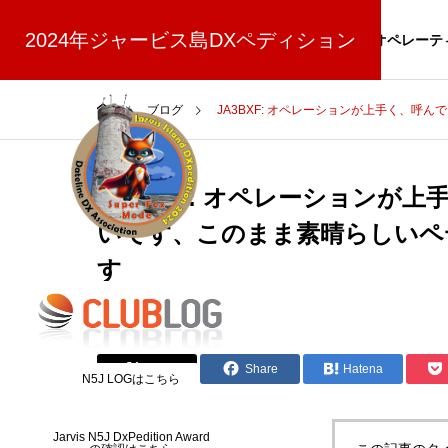
(8/30更新)
2024年ジャービス島DXペディション
NEWS
スポンサー
寄付
オペレーテ
ブログ
JA3BXF: オペレーションが上手く、
JA3BXF: オペレーション
いです、このまま素晴らしいペ
スーパーフォックスモードについて
す
2024.08.15
Post
Share
Hatena
N5J LOGはこちら
Jarvis N5J DxPedition Award