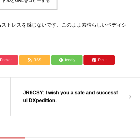
イトルとURLをコピーする
いてもストレスを感じないです、このまま素晴らしいペディシ
Pocket
RSS
feedly
Pin it
JR6CSY: I wish you a safe and successf
ul DXpedition.