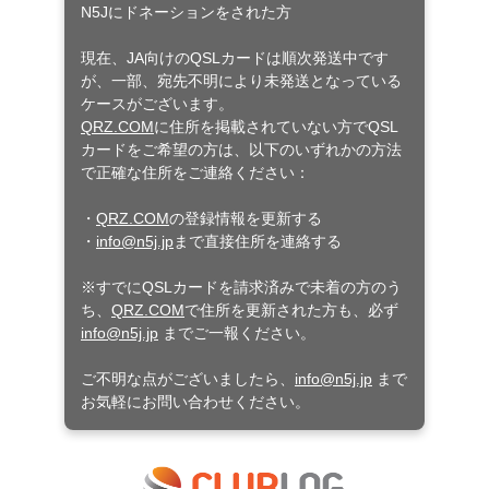
N5Jにドネーションをされた方
現在、JA向けのQSLカードは順次発送中です
が、一部、宛先不明により未発送となっている
ケースがございます。
QRZ.COM
に住所を掲載されていない方でQSL
カードをご希望の方は、以下のいずれかの方法
で正確な住所をご連絡ください：
・
QRZ.COM
の登録情報を更新する
・
info@n5j.jp
まで直接住所を連絡する
※すでにQSLカードを請求済みで未着の方のう
ち、
QRZ.COM
で住所を更新された方も、必ず
info@n5j.jp
までご一報ください。
ご不明な点がございましたら、
info@n5j.jp
まで
お気軽にお問い合わせください。