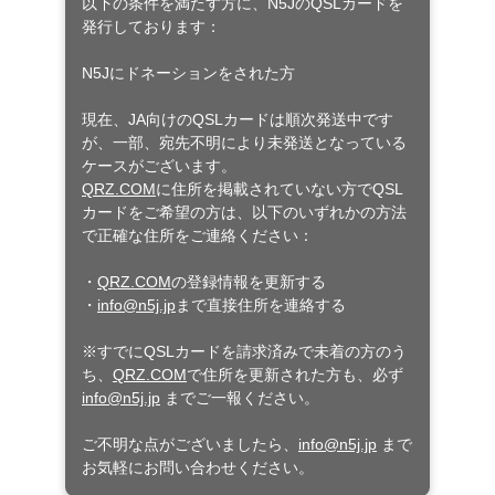
以下の条件を満たす方に、N5JのQSLカードを
発行しております：
N5Jにドネーションをされた方
現在、JA向けのQSLカードは順次発送中です
が、一部、宛先不明により未発送となっている
ケースがございます。
QRZ.COM
に住所を掲載されていない方でQSL
カードをご希望の方は、以下のいずれかの方法
で正確な住所をご連絡ください：
・
QRZ.COM
の登録情報を更新する
・
info@n5j.jp
まで直接住所を連絡する
※すでにQSLカードを請求済みで未着の方のう
ち、
QRZ.COM
で住所を更新された方も、必ず
info@n5j.jp
までご一報ください。
ご不明な点がございましたら、
info@n5j.jp
まで
お気軽にお問い合わせください。