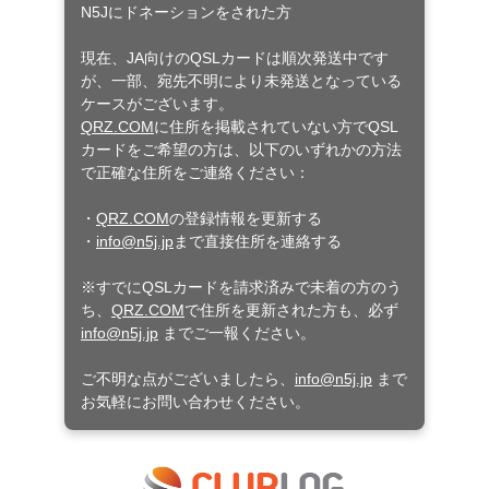
N5Jにドネーションをされた方
現在、JA向けのQSLカードは順次発送中です
が、一部、宛先不明により未発送となっている
ケースがございます。
QRZ.COM
に住所を掲載されていない方でQSL
カードをご希望の方は、以下のいずれかの方法
で正確な住所をご連絡ください：
・
QRZ.COM
の登録情報を更新する
・
info@n5j.jp
まで直接住所を連絡する
※すでにQSLカードを請求済みで未着の方のう
ち、
QRZ.COM
で住所を更新された方も、必ず
info@n5j.jp
までご一報ください。
ご不明な点がございましたら、
info@n5j.jp
まで
お気軽にお問い合わせください。