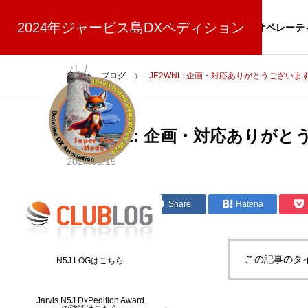
(8/30更新)
2024年ジャービス島DXペディション
NEWS
スポンサー
寄付
オペレーテ
ブログ
JE2WNL: 企画・対応ありがとうございま
JE2WNL: 企画・対応ありが
2024.08.15
スーパーフォックスモードについて
Post
Share
Hatena
この記事のタ
N5J LOGはこちら
Jarvis N5J DxPedition Award