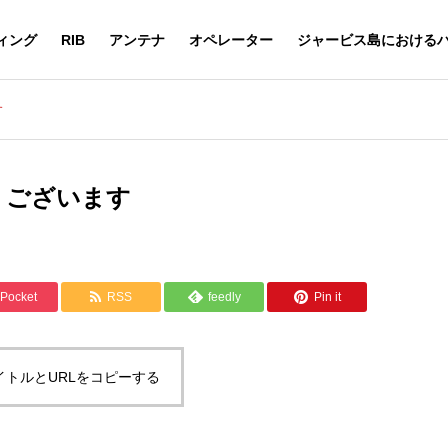
ィング
RIB
アンテナ
オペレーター
ジャービス島における
す
とうございます
Pocket
RSS
feedly
Pin it
イトルとURLをコピーする