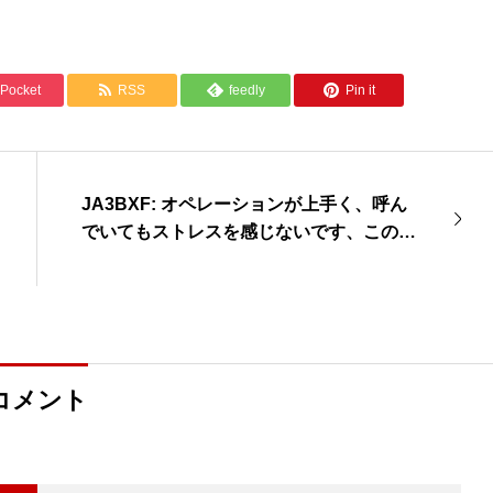
Pocket
RSS
feedly
Pin it
JA3BXF: オペレーションが上手く、呼ん
でいてもストレスを感じないです、このま
ま素晴らしいペディションを続けて下さい
お願いします
コメント