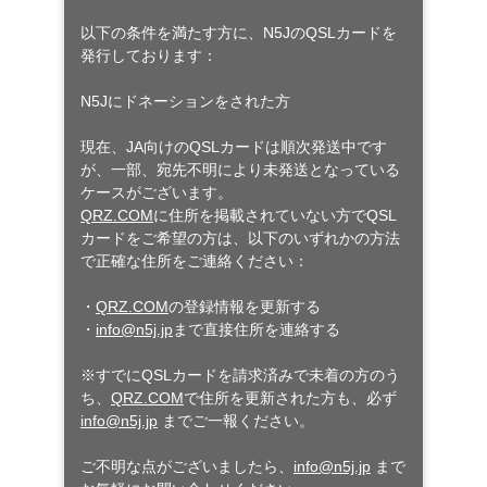
以下の条件を満たす方に、N5JのQSLカードを
発行しております：
N5Jにドネーションをされた方
現在、JA向けのQSLカードは順次発送中です
が、一部、宛先不明により未発送となっている
ケースがございます。
QRZ.COM
に住所を掲載されていない方でQSL
カードをご希望の方は、以下のいずれかの方法
で正確な住所をご連絡ください：
・
QRZ.COM
の登録情報を更新する
・
info@n5j.jp
まで直接住所を連絡する
※すでにQSLカードを請求済みで未着の方のう
ち、
QRZ.COM
で住所を更新された方も、必ず
info@n5j.jp
までご一報ください。
ご不明な点がございましたら、
info@n5j.jp
まで