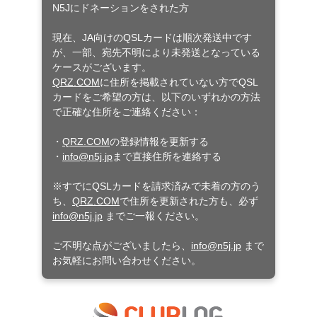
N5Jにドネーションをされた方
現在、JA向けのQSLカードは順次発送中です
が、一部、宛先不明により未発送となっている
ケースがございます。
QRZ.COM
に住所を掲載されていない方でQSL
カードをご希望の方は、以下のいずれかの方法
で正確な住所をご連絡ください：
・
QRZ.COM
の登録情報を更新する
・
info@n5j.jp
まで直接住所を連絡する
※すでにQSLカードを請求済みで未着の方のう
ち、
QRZ.COM
で住所を更新された方も、必ず
info@n5j.jp
までご一報ください。
ご不明な点がございましたら、
info@n5j.jp
まで
お気軽にお問い合わせください。