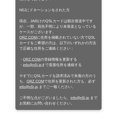
N5Jにドネーションをされた方
現在、JA向けのQSLカードは順次発送中です
が、一部、宛先不明により未発送となっている
ケースがございます。
QRZ.COM
に住所を掲載されていない方でQSL
カードをご希望の方は、以下のいずれかの方法
で正確な住所をご連絡ください：
・
QRZ.COM
の登録情報を更新する
・
info@n5j.jp
まで直接住所を連絡する
※すでにQSLカードを請求済みで未着の方のう
ち、
QRZ.COM
で住所を更新された方も、必ず
info@n5j.jp
までご一報ください。
ご不明な点がございましたら、
info@n5j.jp
まで
お気軽にお問い合わせください。