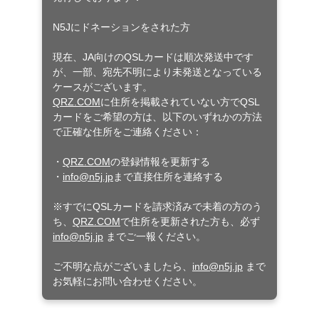
N5Jにドネーションをされた方
現在、JA向けのQSLカードは順次発送中です
が、一部、宛先不明により未発送となっている
ケースがございます。
QRZ.COM
に住所を掲載されていない方でQSL
カードをご希望の方は、以下のいずれかの方法
で正確な住所をご連絡ください：
・
QRZ.COM
の登録情報を更新する
・
info@n5j.jp
まで直接住所を連絡する
※すでにQSLカードを請求済みで未着の方のう
ち、
QRZ.COM
で住所を更新された方も、必ず
info@n5j.jp
までご一報ください。
ご不明な点がございましたら、
info@n5j.jp
まで
お気軽にお問い合わせください。