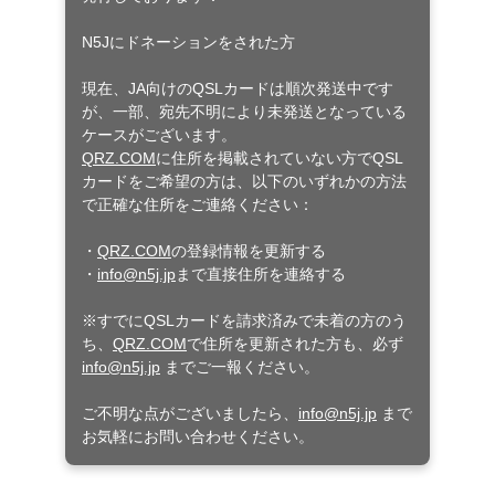
N5Jにドネーションをされた方
現在、JA向けのQSLカードは順次発送中です
が、一部、宛先不明により未発送となっている
ケースがございます。
QRZ.COM
に住所を掲載されていない方でQSL
カードをご希望の方は、以下のいずれかの方法
で正確な住所をご連絡ください：
・
QRZ.COM
の登録情報を更新する
・
info@n5j.jp
まで直接住所を連絡する
※すでにQSLカードを請求済みで未着の方のう
ち、
QRZ.COM
で住所を更新された方も、必ず
info@n5j.jp
までご一報ください。
ご不明な点がございましたら、
info@n5j.jp
まで
お気軽にお問い合わせください。