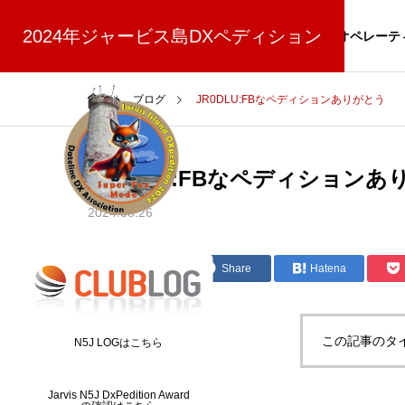
(8/30更新)
2024年ジャービス島DXペディション
NEWS
スポンサー
寄付
オペレーテ
ブログ
JR0DLU:FBなペディションありがとう
JR0DLU:FBなペディションあ
2024.08.26
スーパーフォックスモードについて
Post
Share
Hatena
この記事のタ
N5J LOGはこちら
Jarvis N5J DxPedition Award