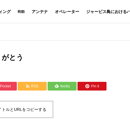
ィング
RIB
アンテナ
オペレーター
ジャービス島における
りがとう
Pocket
RSS
feedly
Pin it
イトルとURLをコピーする