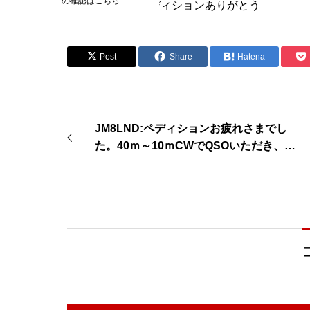
の確認はこちら
JR0DLU:FBなペディションありがとう
Post
Share
Hatena
JM8LND:ペディションお疲れさまでし
た。40ｍ～10ｍCWでQSOいただき、ず
っと足踏み状態で止まっていたDXCCが１
UPです。感謝。