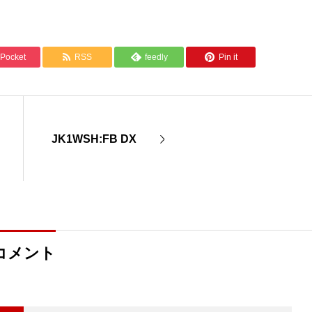
Pocket
RSS
feedly
Pin it
JK1WSH:FB DX
コメント